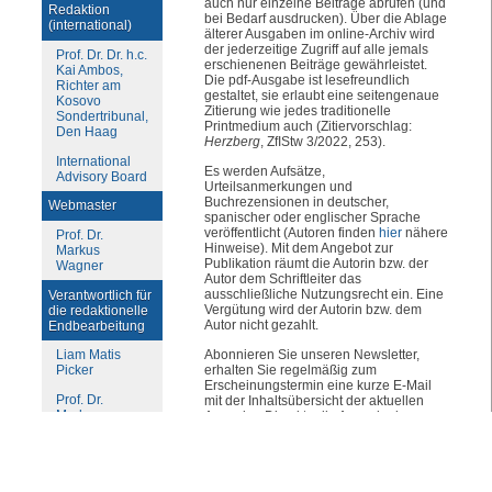
auch nur einzelne Beiträge abrufen (und
Redaktion
bei Bedarf ausdrucken). Über die Ablage
(international)
älterer Ausgaben im online-Archiv wird
der jederzeitige Zugriff auf alle jemals
Prof. Dr. Dr. h.c.
erschienenen Beiträge gewährleistet.
Kai Ambos,
Die pdf-Ausgabe ist lesefreundlich
Richter am
gestaltet, sie erlaubt eine seitengenaue
Kosovo
Zitierung wie jedes traditionelle
Sondertribunal,
Printmedium auch (Zitiervorschlag:
Den Haag
Herzberg
, ZfIStw 3/2022, 253).
International
Es werden Aufsätze,
Advisory Board
Urteilsanmerkungen und
Buchrezensionen in deutscher,
Webmaster
spanischer oder englischer Sprache
veröffentlicht (Autoren finden
hier
nähere
Prof. Dr.
Hinweise). Mit dem Angebot zur
Markus
Publikation räumt die Autorin bzw. der
Wagner
Autor dem Schriftleiter das
ausschließliche Nutzungsrecht ein. Eine
Verantwortlich für
Vergütung wird der Autorin bzw. dem
die redaktionelle
Autor nicht gezahlt.
Endbearbeitung
Abonnieren Sie unseren Newsletter,
Liam Matis
erhalten Sie regelmäßig zum
Picker
Erscheinungstermin eine kurze E-Mail
Prof. Dr.
mit der Inhaltsübersicht der aktuellen
Markus
Ausgabe. Die aktuelle Ausgabe kann
Wagner
dann jeweils unter
www.zfistw.de
vollständig kostenlos gelesen werden.
Lektorat
fremdsprachiger
Der Newsletter kann zu jeder Zeit
Beiträge
unproblematisch wieder abbestellt