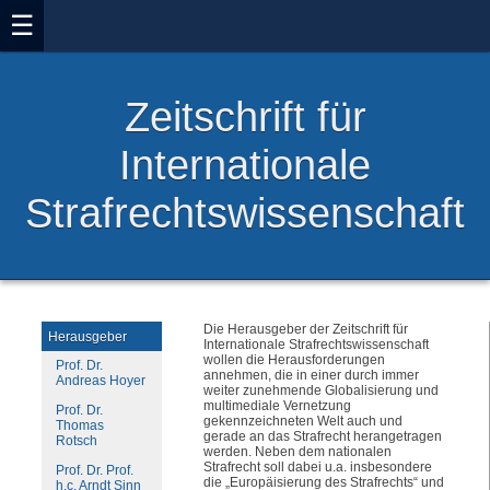
☰
Zeitschrift für
Internationale
Strafrechtswissenschaft
Die Herausgeber der Zeitschrift für
Herausgeber
Internationale Strafrechtswissenschaft
wollen die Herausforderungen
Prof. Dr.
annehmen, die in einer durch immer
Andreas Hoyer
weiter zunehmende Globalisierung und
multimediale Vernetzung
Prof. Dr.
gekennzeichneten Welt auch und
Thomas
gerade an das Strafrecht herangetragen
Rotsch
werden. Neben dem nationalen
Strafrecht soll dabei u.a. insbesondere
Prof. Dr. Prof.
die „Europäisierung des Strafrechts“ und
h.c. Arndt Sinn