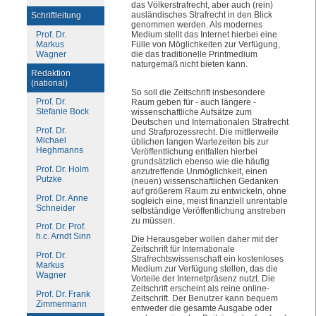
das Völkerstrafrecht, aber auch (rein)
ausländisches Strafrecht in den Blick
Schriftleitung
genommen werden. Als modernes
Prof. Dr.
Medium stellt das Internet hierbei eine
Markus
Fülle von Möglichkeiten zur Verfügung,
Wagner
die das traditionelle Printmedium
naturgemäß nicht bieten kann.
Redaktion
(national)
So soll die Zeitschrift insbesondere
Prof. Dr.
Raum geben für - auch längere -
Stefanie Bock
wissenschaftliche Aufsätze zum
Deutschen und Internationalen Strafrecht
Prof. Dr.
und Strafprozessrecht. Die mittlerweile
Michael
üblichen langen Wartezeiten bis zur
Heghmanns
Veröffentlichung entfallen hierbei
grundsätzlich ebenso wie die häufig
Prof. Dr. Holm
anzutreffende Unmöglichkeit, einen
Putzke
(neuen) wissenschaftlichen Gedanken
auf größerem Raum zu entwickeln, ohne
Prof. Dr. Anne
sogleich eine, meist finanziell unrentable
Schneider
selbständige Veröffentlichung anstreben
zu müssen.
Prof. Dr. Prof.
h.c. Arndt Sinn
Die Herausgeber wollen daher mit der
Zeitschrift für Internationale
Prof. Dr.
Strafrechtswissenschaft ein kostenloses
Markus
Medium zur Verfügung stellen, das die
Wagner
Vorteile der Internetpräsenz nutzt. Die
Zeitschrift erscheint als reine online-
Prof. Dr. Frank
Zeitschrift. Der Benutzer kann bequem
Zimmermann
entweder die gesamte Ausgabe oder