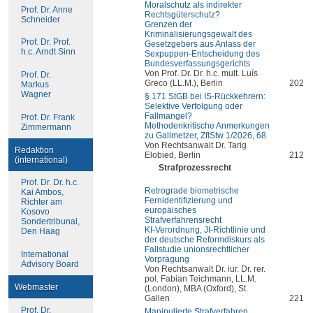
Moralschutz als indirekter
Prof. Dr. Anne
Rechtsgüterschutz?
Schneider
Grenzen der
Kriminalisierungsgewalt des
Prof. Dr. Prof.
Gesetzgebers aus Anlass der
h.c. Arndt Sinn
Sexpuppen-Entscheidung des
Bundesverfassungsgerichts
Von Prof. Dr. Dr. h.c. mult. Luís
Prof. Dr.
Greco (LL.M.), Berlin
202
Markus
Wagner
§ 171 StGB bei IS-Rückkehrern:
Selektive Verfolgung oder
Fallmangel?
Prof. Dr. Frank
Methodenkritische Anmerkungen
Zimmermann
zu Gallmetzer, ZfIStw 1/2026, 68
Von Rechtsanwalt Dr. Tarig
Redaktion
Elobied, Berlin
212
(international)
Strafprozessrecht
Prof. Dr. Dr. h.c.
Retrograde biometrische
Kai Ambos,
Fernidentifizierung und
Richter am
europäisches
Kosovo
Strafverfahrensrecht
Sondertribunal,
KI-Verordnung, JI-Richtlinie und
Den Haag
der deutsche Reformdiskurs als
Fallstudie unionsrechtlicher
International
Vorprägung
Advisory Board
Von Rechtsanwalt Dr. iur. Dr. rer.
pol. Fabian Teichmann, LL.M.
Webmaster
(London), MBA (Oxford), St.
Gallen
221
Prof. Dr.
Manipulierte Strafverfahren