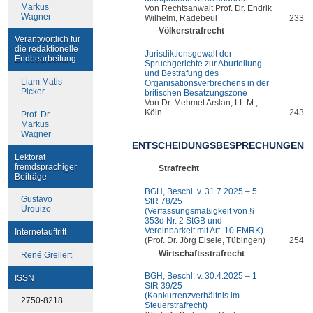
Markus
Von Rechtsanwalt Prof. Dr. Endrik
Wagner
Wilhelm, Radebeul
233
Völkerstrafrecht
Verantwortlich für
die redaktionelle
Jurisdiktionsgewalt der
Endbearbeitung
Spruchgerichte zur Aburteilung
und Bestrafung des
Liam Matis
Organisationsverbrechens in der
Picker
britischen Besatzungszone
Von Dr. Mehmet Arslan, LL.M.,
Köln
243
Prof. Dr.
Markus
Wagner
ENTSCHEIDUNGSBESPRECHUNGEN
Lektorat
fremdsprachiger
Strafrecht
Beiträge
BGH, Beschl. v. 31.7.2025 – 5
Gustavo
StR 78/25
Urquizo
(Verfassungsmäßigkeit von §
353d Nr. 2 StGB und
Vereinbarkeit mit Art. 10 EMRK)
Internetauftritt
(Prof. Dr. Jörg Eisele, Tübingen)
254
Wirtschaftsstrafrecht
René Grellert
BGH, Beschl. v. 30.4.2025 – 1
ISSN
StR 39/25
(Konkurrenzverhältnis im
2750-8218
Steuerstrafrecht)