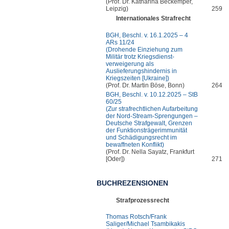
(Prof. Dr. Katharina Beckemper,
Leipzig)
259
Internationales Strafrecht
BGH, Beschl. v. 16.1.2025 ‒ 4
ARs 11/24
(Drohende Einziehung zum
Militär trotz Kriegsdienst-
verweigerung als
Auslieferungshindernis in
Kriegszeiten [Ukraine])
(Prof. Dr. Martin Böse, Bonn)
264
BGH, Beschl. v. 10.12.2025 – StB
60/25
(Zur strafrechtlichen Aufarbeitung
der Nord-Stream-Sprengungen –
Deutsche Strafgewalt, Grenzen
der Funktionsträgerimmunität
und Schädigungsrecht im
bewaffneten Konflikt)
(Prof. Dr. Nella Sayatz, Frankfurt
[Oder])
271
BUCHREZENSIONEN
Strafprozessrecht
Thomas Rotsch/Frank
Saliger/Michael Tsambikakis